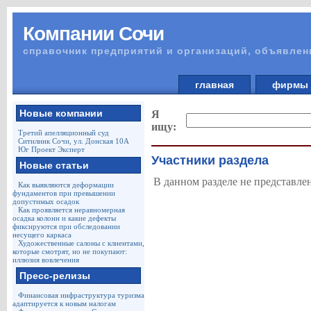
Компании Сочи
справочник предприятий и организаций, объявлен
главная
фирм
Новые компании
Я
ищу:
Третий апелляционный суд
Ситилинк Сочи, ул. Донская 10А
Юг Проект Эксперт
Участники раздела
Новые статьи
В данном разделе не представле
Как выявляются деформации
фундаментов при превышении
допустимых осадок
Как проявляется неравномерная
осадка колонн и какие дефекты
фиксируются при обследовании
несущего каркаса
Художественные салоны с клиентами,
которые смотрят, но не покупают:
иллюзия вовлечения
Пресс-релизы
Финансовая инфраструктура туризма
адаптируется к новым налогам