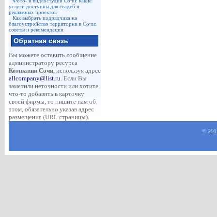
Фото- и видеостудии Сочи: какие
услуги доступны для свадеб и
рекламных проектов
Как выбрать подрядчика на
благоустройство территории в Сочи:
советы и рекомендации
Обратная связь
Вы можете оставить сообщение
администратору ресурса
Компании Сочи
, используя адрес
allcompany@list.ru
. Если Вы
заметили неточности или хотите
что-то добавить в карточку
своей фирмы, то пишите нам об
этом, обязательно указав адрес
размещения (URL страницы).
© 201