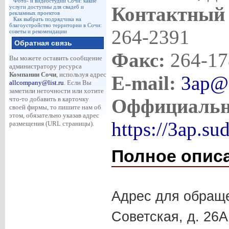
Фото- и видеостудии Сочи: какие
Контактный
услуги доступны для свадеб и
рекламных проектов
Как выбрать подрядчика на
благоустройство территории в Сочи:
264-2391
советы и рекомендации
Обратная связь
Факс:
264-17
Вы можете оставить сообщение
администратору ресурса
Компании Сочи
, используя адрес
E-mail:
3ap@s
allcompany@list.ru
. Если Вы
заметили неточности или хотите
Оффициальн
что-то добавить в карточку
своей фирмы, то пишите нам об
этом, обязательно указав адрес
https://3ap.sud
размещения (URL страницы).
Полное опис
Адрес для обращен
Советская, д. 26А