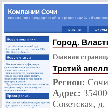
Компании Сочи
справочник предприятий и организаций, объявлен
главная
фирм
Новые компании
Город. Власт
Третий апелляционный суд
Ситилинк Сочи, ул. Донская 10А
Юг Проект Эксперт
Главная страниц
Новые статьи
Как выявляются деформации
Третий апел
фундаментов при превышении
допустимых осадок
Как проявляется неравномерная
осадка колонн и какие дефекты
Регион:
Соч
фиксируются при обследовании
несущего каркаса
Художественные салоны с клиентами,
которые смотрят, но не покупают:
Адрес:
354000
иллюзия вовлечения
Пресс-релизы
Советская, д.
Финансовая инфраструктура туризма
адаптируется к новым налогам