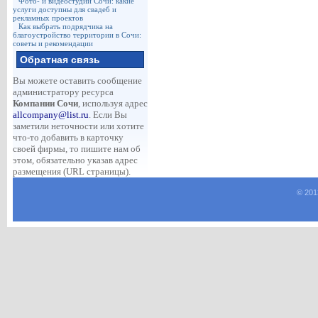
Фото- и видеостудии Сочи: какие
услуги доступны для свадеб и
рекламных проектов
Как выбрать подрядчика на
благоустройство территории в Сочи:
советы и рекомендации
Обратная связь
Вы можете оставить сообщение
администратору ресурса
Компании Сочи
, используя адрес
allcompany@list.ru
. Если Вы
заметили неточности или хотите
что-то добавить в карточку
своей фирмы, то пишите нам об
этом, обязательно указав адрес
размещения (URL страницы).
© 201