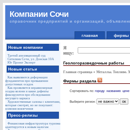
Компании Сочи
справочник предприятий и организаций, объявлен
главная
фирм
Новые компании
Я
ищу:
Третий апелляционный суд
Ситилинк Сочи, ул. Донская 10А
Геологоразведочные работы
Юг Проект Эксперт
Новые статьи
Главная страница
Металлы. Топливо. 
Как выявляются деформации
Фирмы раздела
фундаментов при превышении
допустимых осадок
Как проявляется неравномерная
Сортировать по:
городу
названию
цене
осадка колонн и какие дефекты
фиксируются при обследовании
несущего каркаса
Выберите регион:
Художественные салоны с клиентами,
которые смотрят, но не покупают:
иллюзия вовлечения
Пресс-релизы
Финансовая инфраструктура туризма
адаптируется к новым налогам