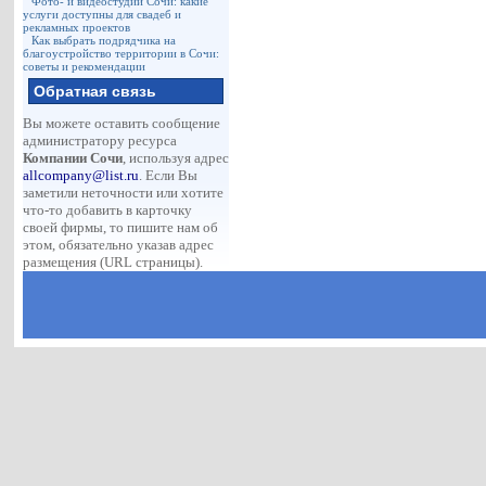
Фото- и видеостудии Сочи: какие
услуги доступны для свадеб и
рекламных проектов
Как выбрать подрядчика на
благоустройство территории в Сочи:
советы и рекомендации
Обратная связь
Вы можете оставить сообщение
администратору ресурса
Компании Сочи
, используя адрес
allcompany@list.ru
. Если Вы
заметили неточности или хотите
что-то добавить в карточку
своей фирмы, то пишите нам об
этом, обязательно указав адрес
размещения (URL страницы).