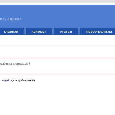
ия, адреса
главная
фирмы
статьи
пресс-релизы
еработка вторсырья
е
e-mail
дате добавления