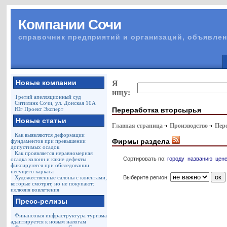
Компании Сочи
справочник предприятий и организаций, объявлен
Новые компании
Я
ищу:
Третий апелляционный суд
Ситилинк Сочи, ул. Донская 10А
Переработка вторсырья
Юг Проект Эксперт
Новые статьи
Главная страница
Производство
Пер
Как выявляются деформации
Фирмы раздела
фундаментов при превышении
допустимых осадок
Как проявляется неравномерная
Сортировать по:
городу
названию
цен
осадка колонн и какие дефекты
фиксируются при обследовании
несущего каркаса
Выберите регион:
Художественные салоны с клиентами,
которые смотрят, но не покупают:
иллюзия вовлечения
Пресс-релизы
Финансовая инфраструктура туризма
адаптируется к новым налогам