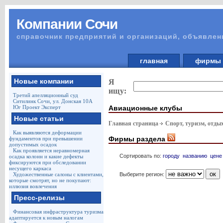
Компании Сочи
справочник предприятий и организаций, объявлен
главная
фирм
Новые компании
Я
ищу:
Третий апелляционный суд
Ситилинк Сочи, ул. Донская 10А
Авиационные клубы
Юг Проект Эксперт
Новые статьи
Главная страница
Спорт, туризм, отды
Как выявляются деформации
Фирмы раздела
фундаментов при превышении
допустимых осадок
Как проявляется неравномерная
Сортировать по:
городу
названию
цене
осадка колонн и какие дефекты
фиксируются при обследовании
несущего каркаса
Выберите регион:
Художественные салоны с клиентами,
которые смотрят, но не покупают:
иллюзия вовлечения
Пресс-релизы
Финансовая инфраструктура туризма
адаптируется к новым налогам