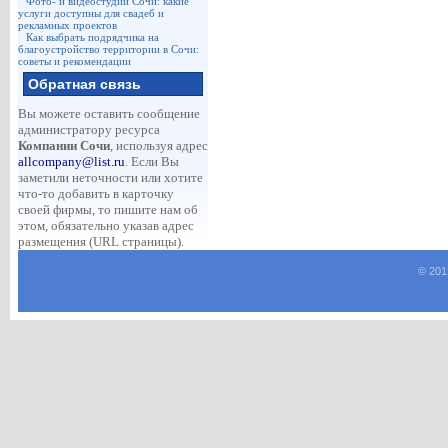
Фото- и видеостудии Сочи: какие
услуги доступны для свадеб и
рекламных проектов
Как выбрать подрядчика на
благоустройство территории в Сочи:
советы и рекомендации
Обратная связь
Вы можете оставить сообщение
администратору ресурса
Компании Сочи
, используя адрес
allcompany@list.ru
. Если Вы
заметили неточности или хотите
что-то добавить в карточку
своей фирмы, то пишите нам об
этом, обязательно указав адрес
размещения (URL страницы).
© 201