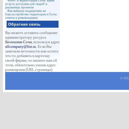
Фото- и видеостудии Сочи: какие
услуги доступны для свадеб и
рекламных проектов
Как выбрать подрядчика на
благоустройство территории в Сочи:
советы и рекомендации
Обратная связь
Вы можете оставить сообщение
администратору ресурса
Компании Сочи
, используя адрес
allcompany@list.ru
. Если Вы
заметили неточности или хотите
что-то добавить в карточку
своей фирмы, то пишите нам об
этом, обязательно указав адрес
размещения (URL страницы).
© 201