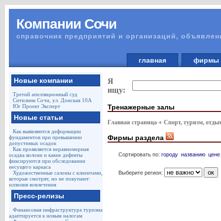
Компании Сочи
справочник предприятий и организаций, объявлен
главная
фирм
Новые компании
Я
ищу:
Третий апелляционный суд
Ситилинк Сочи, ул. Донская 10А
Тренажерные залы
Юг Проект Эксперт
Новые статьи
Главная страница
Спорт, туризм, отды
Как выявляются деформации
Фирмы раздела
фундаментов при превышении
допустимых осадок
Как проявляется неравномерная
Сортировать по:
городу
названию
цене
осадка колонн и какие дефекты
фиксируются при обследовании
несущего каркаса
Выберите регион:
Художественные салоны с клиентами,
которые смотрят, но не покупают:
иллюзия вовлечения
Пресс-релизы
Финансовая инфраструктура туризма
адаптируется к новым налогам