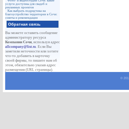
Фото- и видеостудии Сочи: какие
услуги доступны для свадеб и
рекламных проектов
Как выбрать подрядчика на
благоустройство территории в Сочи:
советы и рекомендации
Обратная связь
Вы можете оставить сообщение
администратору ресурса
Компании Сочи
, используя адрес
allcompany@list.ru
. Если Вы
заметили неточности или хотите
что-то добавить в карточку
своей фирмы, то пишите нам об
этом, обязательно указав адрес
размещения (URL страницы).
© 201