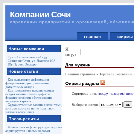
Компании Сочи
справочник предприятий и организаций, объявлен
главная
фирм
Новые компании
Я
ищу:
Третий апелляционный суд
Ситилинк Сочи, ул. Донская 10А
Для мужчин
Юг Проект Эксперт
Новые статьи
Главная страница
Торговля, магазины
Как выявляются деформации
Фирмы раздела
фундаментов при превышении
допустимых осадок
Как проявляется неравномерная
Сортировать по:
городу
названию
цене
осадка колонн и какие дефекты
фиксируются при обследовании
несущего каркаса
Выберите регион:
Художественные салоны с клиентами,
которые смотрят, но не покупают:
иллюзия вовлечения
Пресс-релизы
Финансовая инфраструктура туризма
адаптируется к новым налогам