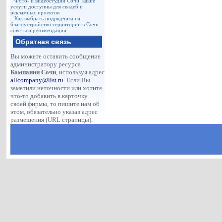
Фото- и видеостудии Сочи: какие
услуги доступны для свадеб и
рекламных проектов
Как выбрать подрядчика на
благоустройство территории в Сочи:
советы и рекомендации
Обратная связь
Вы можете оставить сообщение
администратору ресурса
Компании Сочи
, используя адрес
allcompany@list.ru
. Если Вы
заметили неточности или хотите
что-то добавить в карточку
своей фирмы, то пишите нам об
этом, обязательно указав адрес
размещения (URL страницы).