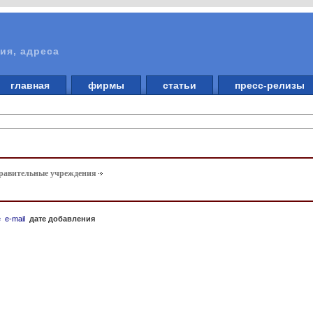
ия, адреса
главная
фирмы
статьи
пресс-релизы
равительные учреждения
е
e-mail
дате добавления