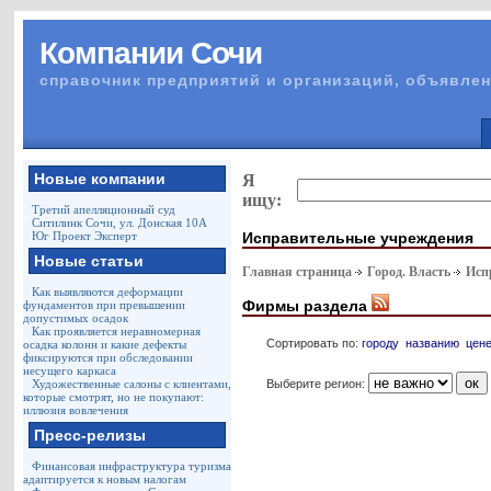
Компании Сочи
справочник предприятий и организаций, объявлен
Новые компании
Я
ищу:
Третий апелляционный суд
Ситилинк Сочи, ул. Донская 10А
Исправительные учреждения
Юг Проект Эксперт
Новые статьи
Главная страница
Город. Власть
Исп
Как выявляются деформации
Фирмы раздела
фундаментов при превышении
допустимых осадок
Как проявляется неравномерная
Сортировать по:
городу
названию
цен
осадка колонн и какие дефекты
фиксируются при обследовании
несущего каркаса
Выберите регион:
Художественные салоны с клиентами,
которые смотрят, но не покупают:
иллюзия вовлечения
Пресс-релизы
Финансовая инфраструктура туризма
адаптируется к новым налогам