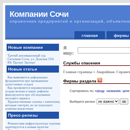
Компании Сочи
справочник предприятий и организаций, объявлен
главная
фирм
Новые компании
Я
ищу:
Третий апелляционный суд
Ситилинк Сочи, ул. Донская 10А
Службы спасения
Юг Проект Эксперт
Новые статьи
Главная страница
Аварийные. Справоч
Как выявляются деформации
Фирмы раздела
фундаментов при превышении
допустимых осадок
Как проявляется неравномерная
Сортировать по:
городу
названию
цене
осадка колонн и какие дефекты
фиксируются при обследовании
несущего каркаса
Выберите регион:
Художественные салоны с клиентами,
которые смотрят, но не покупают:
иллюзия вовлечения
Пресс-релизы
Финансовая инфраструктура туризма
адаптируется к новым налогам