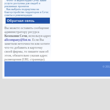
Фото- и видеостудии Сочи: какие
услуги доступны для свадеб и
рекламных проектов
Как выбрать подрядчика на
благоустройство территории в Сочи:
советы и рекомендации
Обратная связь
Вы можете оставить сообщение
администратору ресурса
Компании Сочи
, используя адрес
allcompany@list.ru
. Если Вы
заметили неточности или хотите
что-то добавить в карточку
своей фирмы, то пишите нам об
этом, обязательно указав адрес
размещения (URL страницы).
© 201