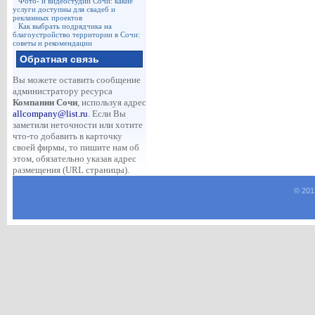
Фото- и видеостудии Сочи: какие
услуги доступны для свадеб и
рекламных проектов
Как выбрать подрядчика на
благоустройство территории в Сочи:
советы и рекомендации
Обратная связь
Вы можете оставить сообщение
администратору ресурса
Компании Сочи
, используя адрес
allcompany@list.ru
. Если Вы
заметили неточности или хотите
что-то добавить в карточку
своей фирмы, то пишите нам об
этом, обязательно указав адрес
размещения (URL страницы).
© 201