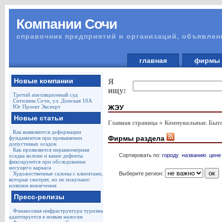
Компании Сочи
справочник предприятий и организаций, объявлен
главная
фирм
Новые компании
Я
ищу:
Третий апелляционный суд
Ситилинк Сочи, ул. Донская 10А
ЖЭУ
Юг Проект Эксперт
Новые статьи
Главная страница
Коммунальные. Быто
Как выявляются деформации
Фирмы раздела
фундаментов при превышении
допустимых осадок
Как проявляется неравномерная
Сортировать по:
городу
названию
цене
осадка колонн и какие дефекты
фиксируются при обследовании
несущего каркаса
Выберите регион:
Художественные салоны с клиентами,
которые смотрят, но не покупают:
иллюзия вовлечения
Пресс-релизы
Финансовая инфраструктура туризма
адаптируется к новым налогам