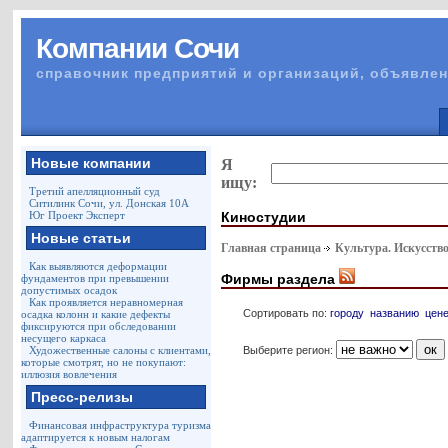
Компании Сочи
справочник предприятий и организаций, объявлен
Новые компании
Я
ищу:
Третий апелляционный суд
Ситилинк Сочи, ул. Донская 10А
Киностудии
Юг Проект Эксперт
Новые статьи
Главная страница
Культура. Искусство
Как выявляются деформации
Фирмы раздела
фундаментов при превышении
допустимых осадок
Как проявляется неравномерная
Сортировать по:
городу
названию
цен
осадка колонн и какие дефекты
фиксируются при обследовании
несущего каркаса
Выберите регион:
Художественные салоны с клиентами,
которые смотрят, но не покупают:
иллюзия вовлечения
Пресс-релизы
Финансовая инфраструктура туризма
адаптируется к новым налогам