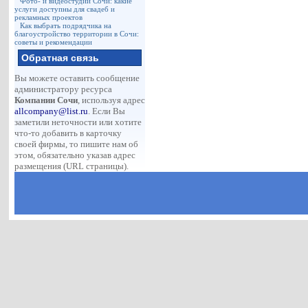
Фото- и видеостудии Сочи: какие
услуги доступны для свадеб и
рекламных проектов
Как выбрать подрядчика на
благоустройство территории в Сочи:
советы и рекомендации
Обратная связь
Вы можете оставить сообщение
администратору ресурса
Компании Сочи
, используя адрес
allcompany@list.ru
. Если Вы
заметили неточности или хотите
что-то добавить в карточку
своей фирмы, то пишите нам об
этом, обязательно указав адрес
размещения (URL страницы).